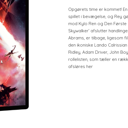
Opgørets time er kommet! En 
spillet i bevægelse, og Rey gø
mod Kylo Ren og Den Første O
Skywalker’ afslutter handlingen
Abrams, er tilbage, ligesom 
den ikoniske Lando Calrissian s
Ridley, Adam Driver, John Bo
rollelisten, som tæller en ræk
afsløres her