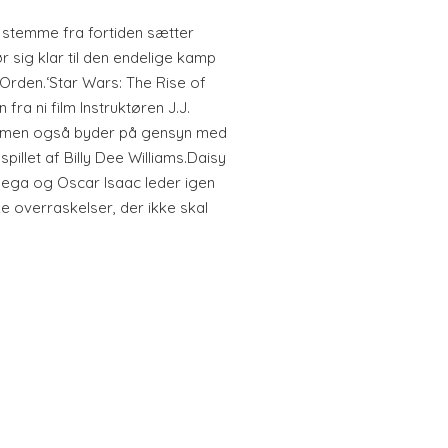
stemme fra fortiden sætter
r sig klar til den endelige kamp
rden.‘Star Wars: The Rise of
 fra ni film Instruktøren J.J.
filmen også byder på gensyn med
pillet af Billy Dee Williams.Daisy
yega og Oscar Isaac leder igen
ke overraskelser, der ikke skal